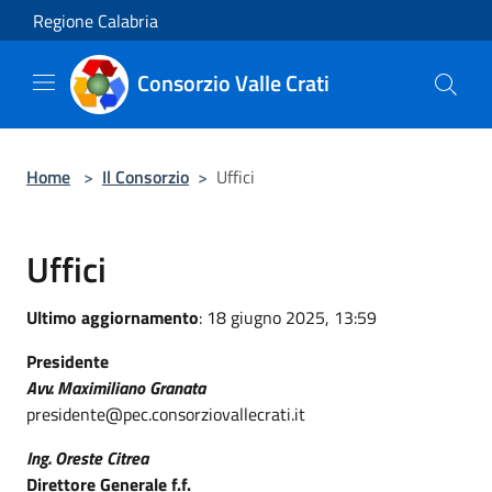
Salta al contenuto principale
Regione Calabria
Consorzio Valle Crati
Home
>
Il Consorzio
>
Uffici
Uffici
Ultimo aggiornamento
: 18 giugno 2025, 13:59
Presidente
Avv. Maximiliano Granata
presidente@pec.consorziovallecrati.it
Ing. Oreste Citrea
Direttore Generale f.f.